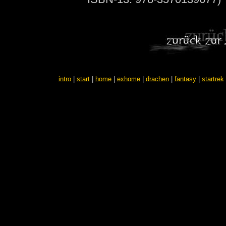
intro
|
start
|
home
|
exhome
|
drachen
|
fantasy
|
startrek